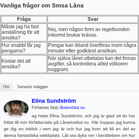
Vanliga frågor om Smsa Låna
Fråga
Svar
Måste jag ha fast
Nej, men någon form av regelbunden
anställning för att
inkomst brukar krävas.
ansöka?
Hur snabbt får jag
Pengar kan ibland överföras inom några
pengarna?
minuter efter godkänd ansökan.
När själva lånet utbetalas kan det finnas
Kostar det att
avgifter, så kontrollera alltid villkoren
ansöka?
noggrant.
Om
Senaste inläggen
Elina Sundström
hos
Författare
låneinstitut.nu
ag heter Elina Sundström, och jag är glad att du har
hittat till min författarsida på Låneinstitut.nu. Här hoppas jag kunna
ge dig en inblick i vem jag är och hur jag kom att bli en del av
denna fantastiska webbplats. Låt oss dyka ner i berättelsen om hur