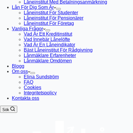
Låneinstitut Med Betalningsanmärkning
Lån För Dig Som Är
Låneinstitut För Studenter
Låneinstitut För Pensionärer
Låneinstitut För Företag
Vanliga Frågor
Vad Är Ett Kreditinstitut
Vad Innebär Lånelöfte
Vad Är En Låneindikator
Bäst Låneinstitut För Rådgivning
Lånmäklare Erfarenheter
Lånmäklare Omdömen
Blogg
Om oss
Elina Sundström
FAQ
Cookies
Integritetspolicy
Kontakta oss
Sök