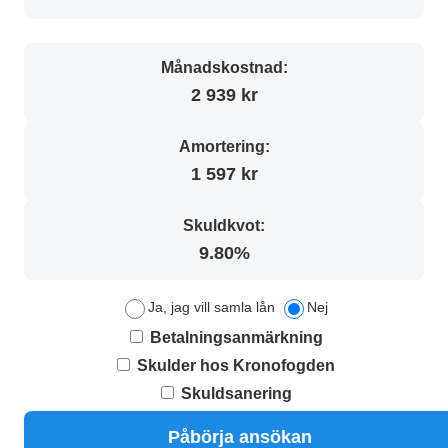
Månadskostnad:
2 939 kr
Amortering:
1 597 kr
Skuldkvot:
9.80%
Ja, jag vill samla lån
Nej
Betalningsanmärkning
Skulder hos Kronofogden
Skuldsanering
Påbörja ansökan