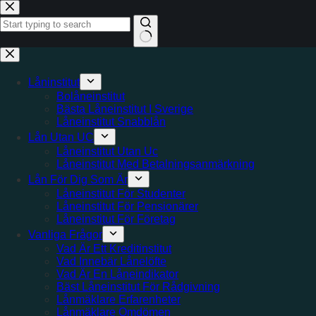
Hoppa
till
innehåll
Inga
resultat
Låninstitut
Bolåneinstitut
Bästa Låneinstitut I Sverige
Låneinstitut Snabblån
Lån Utan UC
Låneinstitut Utan Uc
Låneinstitut Med Betalningsanmärkning
Lån För Dig Som Är
Låneinstitut För Studenter
Låneinstitut För Pensionärer
Låneinstitut För Företag
Vanliga Frågor
Vad Är Ett Kreditinstitut
Vad Innebär Lånelöfte
Vad Är En Låneindikator
Bäst Låneinstitut För Rådgivning
Lånmäklare Erfarenheter
Lånmäklare Omdömen