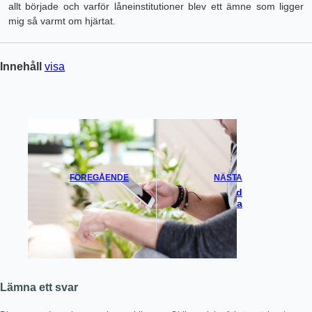
allt började och varför låneinstitutioner blev ett ämne som ligger
mig så varmt om hjärtat.
Innehåll
visa
FÖREGÅENDE
NÄSTA
Hållbarhetslän
Banker Med
kade Lån
Ränta På Ränta
Lämna ett svar