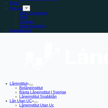
Blogg
Om oss
Elina Sundström
FAQ
Cookies
Integritetspolicy
Kontakta oss
Låninstitut
Bolåneinstitut
Bästa Låneinstitut I Sverige
Låneinstitut Snabblån
Lån Utan UC
Låneinstitut Utan Uc