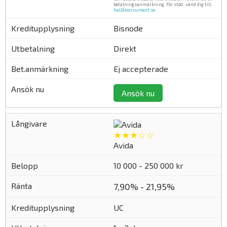
betalningsanmärkning. För stöd, vänd dig till
hallåkonsument.se
.
Bisnode
Direkt
Ej accepterade
Ansök nu
★★★☆☆
Avida
10 000 - 250 000 kr
7,90% - 21,95%
UC