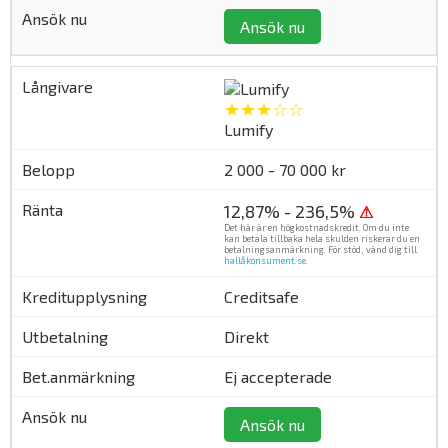
Ansök nu
★★★☆☆
Lumify
2 000 - 70 000 kr
12,87% - 236,5%
⚠
Det här är en högkostnadskredit. Om du inte
kan betala tillbaka hela skulden riskerar du en
betalningsanmärkning. För stöd, vänd dig till
hallåkonsument.se
.
Creditsafe
Direkt
Ej accepterade
Ansök nu