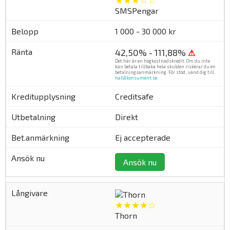
★★★☆☆
SMSPengar
1 000 - 30 000 kr
42,50% - 111,88%
⚠
Det här är en högkostnadskredit. Om du inte
kan betala tillbaka hela skulden riskerar du en
betalningsanmärkning. För stöd, vänd dig till
hallåkonsument.se
.
Creditsafe
Direkt
Ej accepterade
Ansök nu
★★★★☆
Thorn