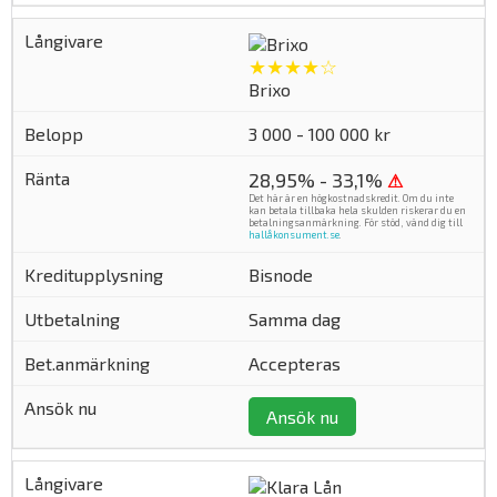
★★★★☆
Brixo
3 000 - 100 000 kr
28,95% - 33,1%
⚠
Det här är en högkostnadskredit. Om du inte
kan betala tillbaka hela skulden riskerar du en
betalningsanmärkning. För stöd, vänd dig till
hallåkonsument.se
.
Bisnode
Samma dag
Accepteras
Ansök nu