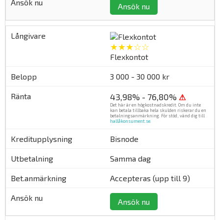
Ansök nu
★★★☆☆
Flexkontot
3 000 - 30 000 kr
43,98% - 76,80%
⚠
Det här är en högkostnadskredit. Om du inte
kan betala tillbaka hela skulden riskerar du en
betalningsanmärkning. För stöd, vänd dig till
hallåkonsument.se
.
Bisnode
Samma dag
Accepteras (upp till 9)
Ansök nu