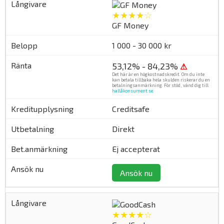
★★★★☆
GF Money
1 000 - 30 000 kr
53,12% - 84,23%
⚠
Det här är en högkostnadskredit. Om du inte
kan betala tillbaka hela skulden riskerar du en
betalningsanmärkning. För stöd, vänd dig till
hallåkonsument.se
.
Creditsafe
Direkt
Ej accepterat
Ansök nu
★★★★☆