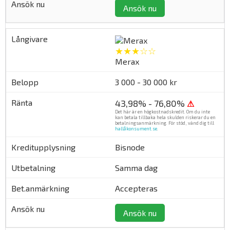
Ansök nu
★★★☆☆
Merax
3 000 - 30 000 kr
43,98% - 76,80%
⚠
Det här är en högkostnadskredit. Om du inte
kan betala tillbaka hela skulden riskerar du en
betalningsanmärkning. För stöd, vänd dig till
hallåkonsument.se
.
Bisnode
Samma dag
Accepteras
Ansök nu