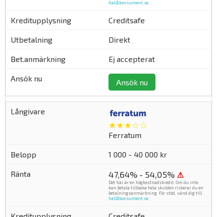
hallåkonsument.se
.
Creditsafe
Direkt
Ej accepterat
Ansök nu
★★★☆☆
Ferratum
1 000 - 40 000 kr
47,64% - 54,05%
⚠
Det här är en högkostnadskredit. Om du inte
kan betala tillbaka hela skulden riskerar du en
betalningsanmärkning. För stöd, vänd dig till
hallåkonsument.se
.
Creditsafe