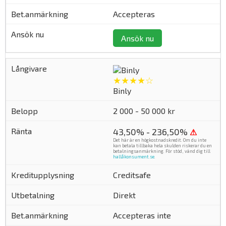
Accepteras
Ansök nu
★★★★☆
Binly
2 000 - 50 000 kr
43,50% - 236,50%
⚠
Det här är en högkostnadskredit. Om du inte
kan betala tillbaka hela skulden riskerar du en
betalningsanmärkning. För stöd, vänd dig till
hallåkonsument.se
.
Creditsafe
Direkt
Accepteras inte