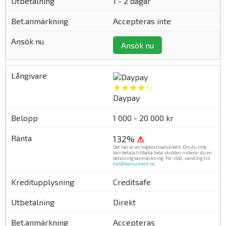
1 - 2 dagar
Accepteras inte
Ansök nu
★★★★☆
Daypay
1 000 - 20 000 kr
132%
⚠
Det här är en högkostnadskredit. Om du inte
kan betala tillbaka hela skulden riskerar du en
betalningsanmärkning. För stöd, vänd dig till
hallåkonsument.se
.
Creditsafe
Direkt
Accepteras