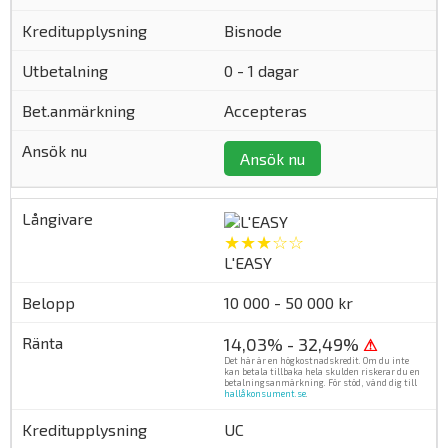
Bisnode
0 - 1 dagar
Accepteras
Ansök nu
★★★☆☆
L'EASY
10 000 - 50 000 kr
14,03% - 32,49%
⚠
Det här är en högkostnadskredit. Om du inte
kan betala tillbaka hela skulden riskerar du en
betalningsanmärkning. För stöd, vänd dig till
hallåkonsument.se
.
UC