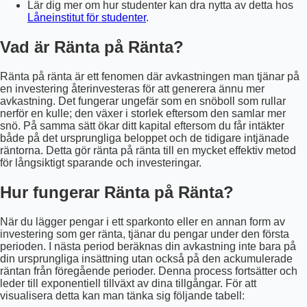
Lär dig mer om hur studenter kan dra nytta av detta hos
Låneinstitut för studenter
.
Vad är Ränta på Ränta?
Ränta på ränta är ett fenomen där avkastningen man tjänar på
en investering återinvesteras för att generera ännu mer
avkastning. Det fungerar ungefär som en snöboll som rullar
nerför en kulle; den växer i storlek eftersom den samlar mer
snö. På samma sätt ökar ditt kapital eftersom du får intäkter
både på det ursprungliga beloppet och de tidigare intjänade
räntorna. Detta gör ränta på ränta till en mycket effektiv metod
för långsiktigt sparande och investeringar.
Hur fungerar Ränta på Ränta?
När du lägger pengar i ett sparkonto eller en annan form av
investering som ger ränta, tjänar du pengar under den första
perioden. I nästa period beräknas din avkastning inte bara på
din ursprungliga insättning utan också på den ackumulerade
räntan från föregående perioder. Denna process fortsätter och
leder till exponentiell tillväxt av dina tillgångar. För att
visualisera detta kan man tänka sig följande tabell: