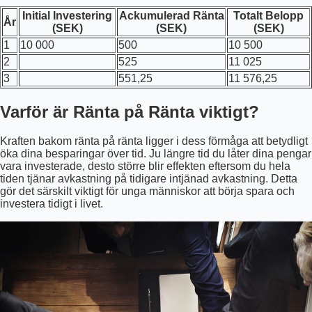
Initial Investering
Ackumulerad Ränta
Totalt Belopp
År
(SEK)
(SEK)
(SEK)
1
10 000
500
10 500
2
525
11 025
3
551,25
11 576,25
Varför är Ränta på Ränta viktigt?
Kraften bakom ränta på ränta ligger i dess förmåga att betydligt
öka dina besparingar över tid. Ju längre tid du låter dina pengar
vara investerade, desto större blir effekten eftersom du hela
tiden tjänar avkastning på tidigare intjänad avkastning. Detta
gör det särskilt viktigt för unga människor att börja spara och
investera tidigt i livet.