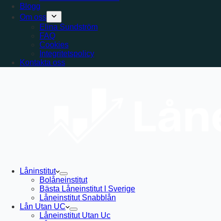
Blogg
Om oss
Elina Sundström
FAQ
Cookies
Integritetspolicy
Kontakta oss
Låninstitut
Bolåneinstitut
Bästa Låneinstitut I Sverige
Låneinstitut Snabblån
Lån Utan UC
Låneinstitut Utan Uc