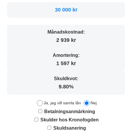
30 000 kr
Månadskostnad:
2 939 kr
Amortering:
1 597 kr
Skuldkvot:
9.80%
Ja, jag vill samla lån
Nej
Betalningsanmärkning
Skulder hos Kronofogden
Skuldsanering