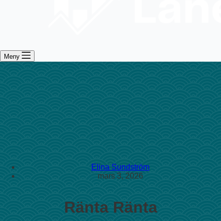
Meny
Elina Sundström
mars 3, 2026
Ränta Ränta