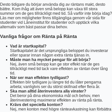
Desto tidigare du börjar använda dig av räntans makt, desto
bättre. Kom ihåg att även små belopp kan växa till stora
summor om de ges tillräckligt med tid. Så varför inte börja idag?
Läs mer om möjligheter finns tillgängliga genom vår sida för
studenter vid Låneinstitut för studenter och upptäck vilka
alternativ som bäst passar dina behov.
Vanliga frågor om Ränta på Ränta
Vad är startkapital?
Startkapitalet är det ursprungliga beloppet du investerar
eller sparar innan någon extra ränta tjänas in.
Måste man ha mycket pengar för att börja?
Nej, även små belopp kan ge stor effekt när de ges
tillräckligt med tid tack vare effekten av räntan över lång
tid.
När ser man effekten tydligast?
Effekten blir tydligare ju längre tid du låter pengarna
arbeta; vanligtvis ser du störst skillnad efter flera år.
Ska man alltid återinvestera alla vinster?
Det beror på dina ekonomiska mål och behov, men
återinvestering maximerar effekten av ränta på ränta.
Krävs det speciella konton?
Nej, men konton med högre ränteavkastning kan förbättra