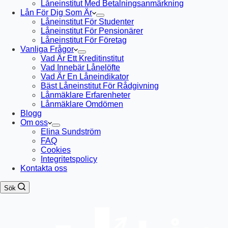
Låneinstitut Med Betalningsanmärkning
Lån För Dig Som Är
Låneinstitut För Studenter
Låneinstitut För Pensionärer
Låneinstitut För Företag
Vanliga Frågor
Vad Är Ett Kreditinstitut
Vad Innebär Lånelöfte
Vad Är En Låneindikator
Bäst Låneinstitut För Rådgivning
Lånmäklare Erfarenheter
Lånmäklare Omdömen
Blogg
Om oss
Elina Sundström
FAQ
Cookies
Integritetspolicy
Kontakta oss
Sök