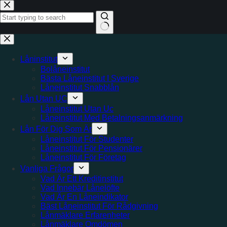
Hoppa
till
innehåll
Inga
resultat
Låninstitut
Bolåneinstitut
Bästa Låneinstitut I Sverige
Låneinstitut Snabblån
Lån Utan UC
Låneinstitut Utan Uc
Låneinstitut Med Betalningsanmärkning
Lån För Dig Som Är
Låneinstitut För Studenter
Låneinstitut För Pensionärer
Låneinstitut För Företag
Vanliga Frågor
Vad Är Ett Kreditinstitut
Vad Innebär Lånelöfte
Vad Är En Låneindikator
Bäst Låneinstitut För Rådgivning
Lånmäklare Erfarenheter
Lånmäklare Omdömen