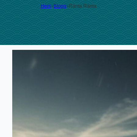
Hem
Blogg
Ränta Ränta