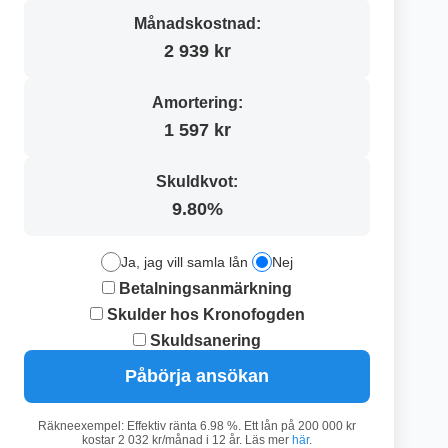
Månadskostnad:
2 939 kr
Amortering:
1 597 kr
Skuldkvot:
9.80%
Ja, jag vill samla lån
Nej
Betalningsanmärkning
Skulder hos Kronofogden
Skuldsanering
Påbörja ansökan
Räkneexempel: Effektiv ränta 6.98 %. Ett lån på 200 000 kr
kostar 2 032 kr/månad i 12 år. Läs mer
här
.