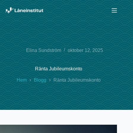
Hoppa
till
innehåll
Elina Sundström
oktober 12, 2025
Ränta Jubileumskonto
Hem
Blogg
Ränta Jubileumskonto