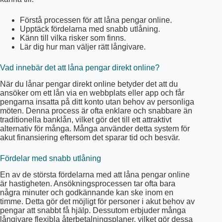
Förstå processen för att låna pengar online.
Upptäck fördelarna med snabb utlåning.
Känn till vilka risker som finns.
Lär dig hur man väljer rätt långivare.
Vad innebär det att låna pengar direkt online?
När du lånar pengar direkt online betyder det att du
ansöker om ett lån via en webbplats eller app och får
pengarna insatta på ditt konto utan behov av personliga
möten. Denna process är ofta enklare och snabbare än
traditionella banklån, vilket gör det till ett attraktivt
alternativ för många. Många använder detta system för
akut finansiering eftersom det sparar tid och besvär.
Fördelar med snabb utlåning
En av de största fördelarna med att låna pengar online
är hastigheten. Ansökningsprocessen tar ofta bara
några minuter och godkännande kan ske inom en
timme. Detta gör det möjligt för personer i akut behov av
pengar att snabbt få hjälp. Dessutom erbjuder många
långivare flexibla återbetalningsplaner, vilket gör dessa