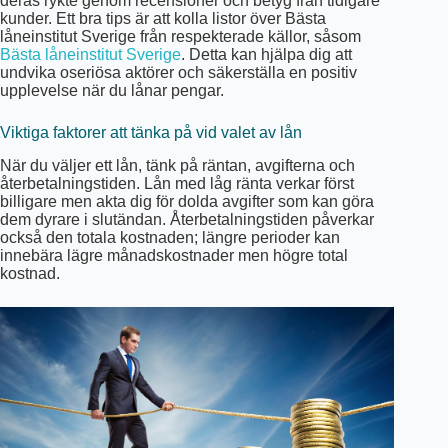
deras rykte genom recensioner och betyg från tidigare
kunder. Ett bra tips är att kolla listor över Bästa
låneinstitut Sverige från respekterade källor, såsom
Bästa låneinstitut Sverige
. Detta kan hjälpa dig att
undvika oseriösa aktörer och säkerställa en positiv
upplevelse när du lånar pengar.
Viktiga faktorer att tänka på vid valet av lån
När du väljer ett lån, tänk på räntan, avgifterna och
återbetalningstiden. Lån med låg ränta verkar först
billigare men akta dig för dolda avgifter som kan göra
dem dyrare i slutändan. Återbetalningstiden påverkar
också den totala kostnaden; längre perioder kan
innebära lägre månadskostnader men högre total
kostnad.