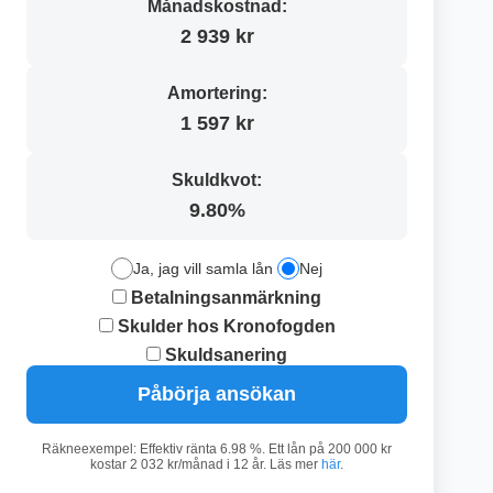
Månadskostnad:
2 939 kr
Amortering:
1 597 kr
Skuldkvot:
9.80%
Ja, jag vill samla lån
Nej
Betalningsanmärkning
Skulder hos Kronofogden
Skuldsanering
Påbörja ansökan
Räkneexempel: Effektiv ränta 6.98 %. Ett lån på 200 000 kr
kostar 2 032 kr/månad i 12 år. Läs mer
här
.