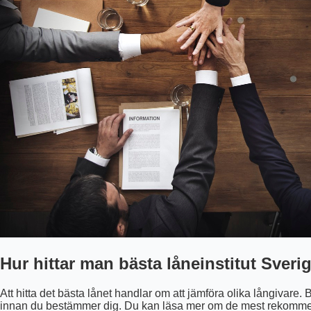
Hur hittar man bästa låneinstitut Sveri
Att hitta det bästa lånet handlar om att jämföra olika långivare. 
innan du bestämmer dig. Du kan läsa mer om de mest rekommen