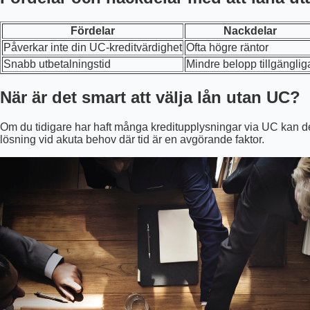
Fördelar
Nackdelar
Påverkar inte din UC-kreditvärdighet
Ofta högre räntor
Snabb utbetalningstid
Mindre belopp tillgänglig
När är det smart att välja lån utan UC?
Om du tidigare har haft många kreditupplysningar via UC kan dett
lösning vid akuta behov där tid är en avgörande faktor.