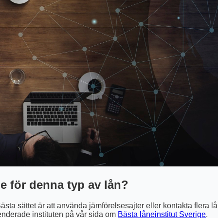
ge för denna typ av lån?
Bästa sättet är att använda jämförelsesajter eller kontakta flera l
derade instituten på vår sida om
Bästa låneinstitut Sverige
.