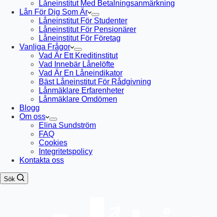
Låneinstitut Med Betalningsanmärkning
Lån För Dig Som Är
Låneinstitut För Studenter
Låneinstitut För Pensionärer
Låneinstitut För Företag
Vanliga Frågor
Vad Är Ett Kreditinstitut
Vad Innebär Lånelöfte
Vad Är En Låneindikator
Bäst Låneinstitut För Rådgivning
Lånmäklare Erfarenheter
Lånmäklare Omdömen
Blogg
Om oss
Elina Sundström
FAQ
Cookies
Integritetspolicy
Kontakta oss
Sök