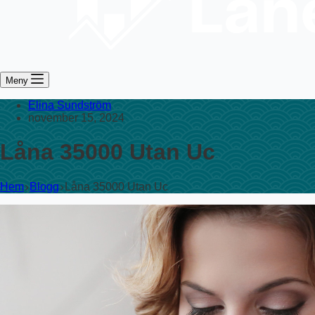
Meny
Elina Sundström
november 15, 2024
Låna 35000 Utan Uc
Hem
Blogg
Låna 35000 Utan Uc