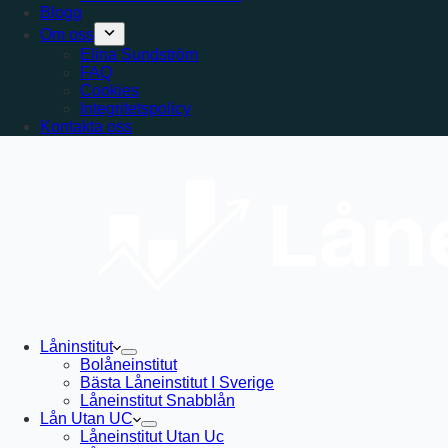
Blogg
Om oss
Elina Sundström
FAQ
Cookies
Integritetspolicy
Kontakta oss
Låninstitut
Bolåneinstitut
Bästa Låneinstitut I Sverige
Låneinstitut Snabblån
Lån Utan UC
Låneinstitut Utan Uc