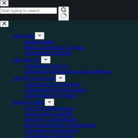
Hoppa
till
innehåll
Inga
resultat
Låninstitut
Bolåneinstitut
Bästa Låneinstitut I Sverige
Låneinstitut Snabblån
Lån Utan UC
Låneinstitut Utan Uc
Låneinstitut Med Betalningsanmärkning
Lån För Dig Som Är
Låneinstitut För Studenter
Låneinstitut För Pensionärer
Låneinstitut För Företag
Vanliga Frågor
Vad Är Ett Kreditinstitut
Vad Innebär Lånelöfte
Vad Är En Låneindikator
Bäst Låneinstitut För Rådgivning
Lånmäklare Erfarenheter
Lånmäklare Omdömen