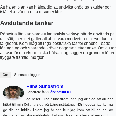
Att ha en plan kan hjälpa dig att undvika onödiga skulder och
istället använda dina resurser klokt.
Avslutande tankar
Räntefria lån kan vara ett fantastiskt verktyg när de används på
rätt sätt, men det gäller att alltid vara medveten om eventuella
fallgropar. Kom ihåg att inga beslut ska tas för snabbt – både
låntagning och sparande kräver noggrann eftertanke. Om du tar
ansvar för din ekonomiska hälsa idag, lägger du grunden för en
tryggare framtid imorgon!
Om
Senaste inläggen
Elina Sundström
hos
Författare
låneinstitut.nu
ag heter Elina Sundström, och jag är glad att du har
hittat till min författarsida på Låneinstitut.nu. Här hoppas jag kunna
ge dig en inblick i vem jag är och hur jag kom att bli en del av
denna fantastiska webbplats. Låt oss dyka ner i berättelsen om hur