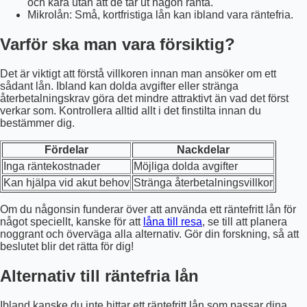
och kära utan att de tar ut någon ränta.
Mikrolån: Små, kortfristiga lån kan ibland vara räntefria.
Varför ska man vara försiktig?
Det är viktigt att förstå villkoren innan man ansöker om ett
sådant lån. Ibland kan dolda avgifter eller stränga
återbetalningskrav göra det mindre attraktivt än vad det först
verkar som. Kontrollera alltid allt i det finstilta innan du
bestämmer dig.
Fördelar
Nackdelar
Inga räntekostnader
Möjliga dolda avgifter
Kan hjälpa vid akut behov
Stränga återbetalningsvillkor
Om du någonsin funderar över att använda ett räntefritt lån för
något speciellt, kanske för att
låna till resa
, se till att planera
noggrant och överväga alla alternativ. Gör din forskning, så att
beslutet blir det rätta för dig!
Alternativ till räntefria lån
Ibland kanske du inte hittar ett räntefritt lån som passar dina