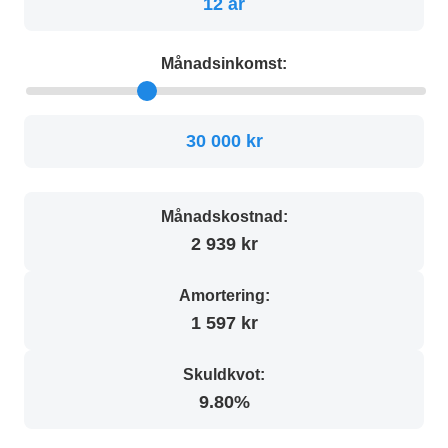
12 år
Månadsinkomst:
30 000 kr
Månadskostnad:
2 939 kr
Amortering:
1 597 kr
Skuldkvot:
9.80%