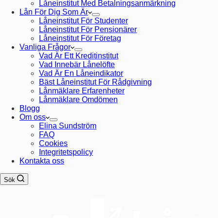
Låneinstitut Med Betalningsanmärkning
Lån För Dig Som Är
Låneinstitut För Studenter
Låneinstitut För Pensionärer
Låneinstitut För Företag
Vanliga Frågor
Vad Är Ett Kreditinstitut
Vad Innebär Lånelöfte
Vad Är En Låneindikator
Bäst Låneinstitut För Rådgivning
Lånmäklare Erfarenheter
Lånmäklare Omdömen
Blogg
Om oss
Elina Sundström
FAQ
Cookies
Integritetspolicy
Kontakta oss
Sök