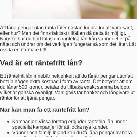
Att låna pengar utan ränta låter nästan för bra för att vara sant,
eller hur? Men det finns faktiskt tillfällen då detta är möjligt.
Kanske har du hört talas om räntefria lån från vänner eller på
nätet och undrar om det verkligen fungerar så som det låter. Låt
oss ta en närmare titt!
Vad är ett räntefritt lån?
Ett räntefritt lån innebär helt enkelt att du lånar pengar utan att
betala någon extra kostnad i form av ränta. Det betyder att om
du lånar 500 kronor, betalar du tillbaka exakt samma belopp,
vilket är ganska ovanligt. Vanligtvis tar banker och långivare ut
räntor för att tjäna pengar.
När kan man få ett räntefritt lån?
Kampanjer: Vissa företag erbjuder räntefria lån under
speciella kampanjer för att locka nya kunder.
Vänner och familj: Ibland kan du få låna pengar av nära