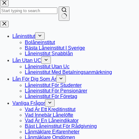
Hoppa
till
innehåll
Inga
resultat
Låninstitut
Bolåneinstitut
Bästa Låneinstitut I Sverige
Låneinstitut Snabblån
Lån Utan UC
Låneinstitut Utan Uc
Låneinstitut Med Betalningsanmärkning
Lån För Dig Som Är
Låneinstitut För Studenter
Låneinstitut För Pensionärer
Låneinstitut För Företag
Vanliga Frågor
Vad Är Ett Kreditinstitut
Vad Innebär Lånelöfte
Vad Är En Låneindikator
Bäst Låneinstitut För Rådgivning
Lånmäklare Erfarenheter
Lånmäklare Omdömen