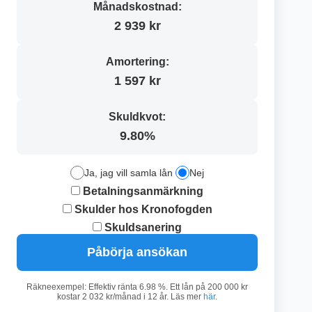
Månadskostnad:
2 939 kr
Amortering:
1 597 kr
Skuldkvot:
9.80%
Ja, jag vill samla lån
Nej
Betalningsanmärkning
Skulder hos Kronofogden
Skuldsanering
Påbörja ansökan
Räkneexempel: Effektiv ränta 6.98 %. Ett lån på 200 000 kr
kostar 2 032 kr/månad i 12 år. Läs mer
här
.