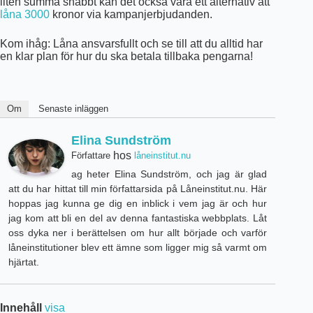
liten summa snabbt kan det också vara ett alternativ att
låna 3000
kronor via kampanjerbjudanden.
Kom ihåg: Låna ansvarsfullt och se till att du alltid har
en klar plan för hur du ska betala tillbaka pengarna!
Om
Senaste inläggen
Elina Sundström
hos
Författare
låneinstitut.nu
ag heter Elina Sundström, och jag är glad
att du har hittat till min författarsida på Låneinstitut.nu. Här
hoppas jag kunna ge dig en inblick i vem jag är och hur
jag kom att bli en del av denna fantastiska webbplats. Låt
oss dyka ner i berättelsen om hur allt började och varför
låneinstitutioner blev ett ämne som ligger mig så varmt om
hjärtat.
Innehåll
visa