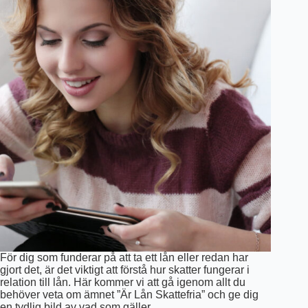
För dig som funderar på att ta ett lån eller redan har
gjort det, är det viktigt att förstå hur skatter fungerar i
relation till lån. Här kommer vi att gå igenom allt du
behöver veta om ämnet ”Är Lån Skattefria” och ge dig
en tydlig bild av vad som gäller.