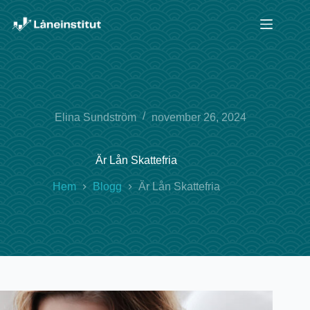
Hoppa
till
innehåll
Elina Sundström
november 26, 2024
Är Lån Skattefria
Hem
Blogg
Är Lån Skattefria